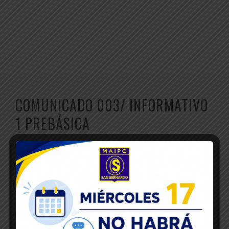
COMUNICADO 003/ INFORMATIVO
1 PREBÁSICA
Inicio
Noticias
Comunicado 003/ Informativo 1 PreBásica
02
Mar 2023