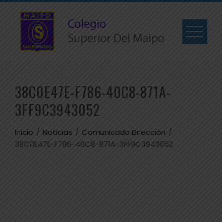
38C0E47E-F786-40C8-871A-
3FF9C3943052
Inicio
Noticias
Comunicado Dirección
38C0E47E-F786-40C8-871A-3FF9C3943052