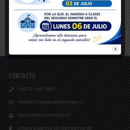
CONTACTO
+56 22 440 7950
contacto.basica@csmaipo.cl
www.basica.csmaipo.cl
Arturo Dagnino 131, San Bernardo