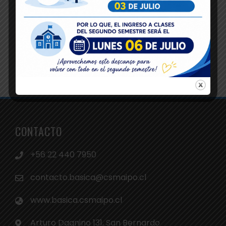
CONTACTO
+56 22 440 7950
contacto.basica@csmaipo.cl
www.basica.csmaipo.cl
Arturo Dagnino 131, San Bernardo