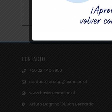
CONTACTO
+56 22 440 7950
contacto.basica@csmaipo.cl
www.basica.csmaipo.cl
Arturo Dagnino 131, San Bernardo