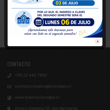
CONTACTO
+56 22 440 7950
contacto.basica@csmaipo.cl
www.basica.csmaipo.cl
Arturo Dagnino 131, San Bernardo