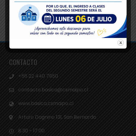
CONTACTO
+56 22 440 7950
contacto.basica@csmaipo.cl
www.basica.csmaipo.cl
Arturo Dagnino 131, San Bernardo
8:30 - 17:00