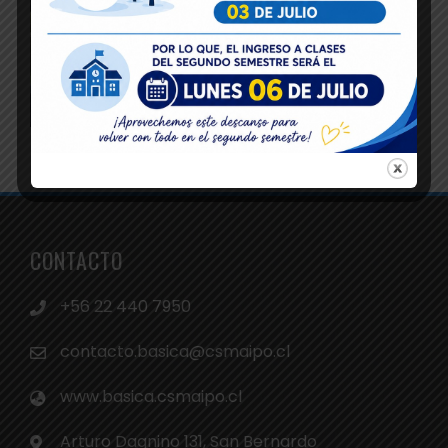
CONTACTO
+56 22 440 7950
contacto.basica@csmaipo.cl
www.basica.csmaipo.cl
Arturo Dagnino 131, San Bernardo